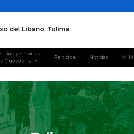
io del Líbano, Tolima
nción y Servicios
Participa
Noticias
Mi M
 la Ciudadanía