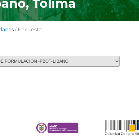
bano, Tolima
danos
/
Encuesta