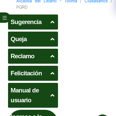
Alcaldía del Líbano - Tolima
/
Ciudadanos
/
PQRD
Sugerencia
Queja
Reclamo
Felicitación
Manual de
usuario