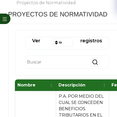
Proyectos de Normatividad
PROYECTOS DE NORMATIVIDAD
Ver
registros
10
Nombre
Descripción
Fe
P.A. POR MEDIO DEL
CUAL SE CONCEDEN
BENEFICIOS
TRIBUTARIOS EN EL