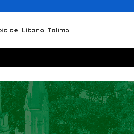
io del Líbano, Tolima
nción y Servicios
Participa
Noticias
Mi M
 la Ciudadanía