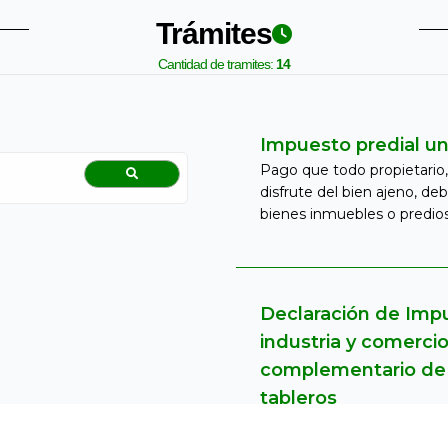
Trámites
Cantidad de tramites:
14
Impuesto predial un
Pago que todo propietario
disfrute del bien ajeno, deb
bienes inmuebles o predios
respectiva jurisdicción del M
14
Declaración de Imp
industria y comercio
12
complementario de 
tableros
2
Declaración y pago del impu
de cualquier actividad comer