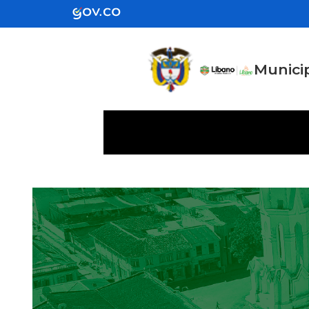
Municip
Ate
(current)
Inicio
Transparencia
a