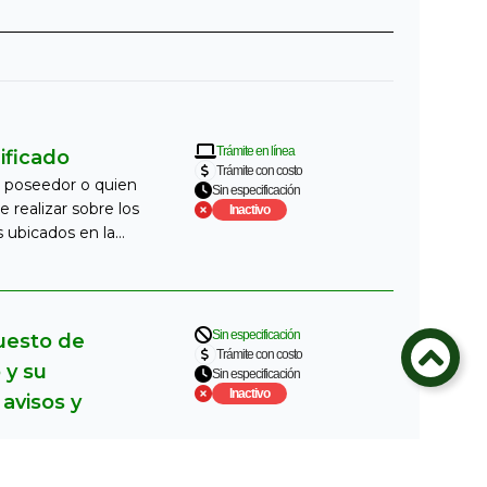
Trámite en línea
ificado
Trámite con costo
, poseedor o quien
Sin especificación
e realizar sobre los
Inactivo
 ubicados en la
unicipio o Distrito​.
Sin especificación
uesto de
Trámite con costo
 y su
Sin especificación
Inactivo
avisos y
esto por el ejercicio
cial, industrial o de