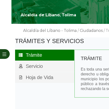
Alcaldía de Líbano, Tolima
Alcaldía del Líbano - Tolima
/
Ciudadanos
/
T
​TR​ÁMITES Y SERVICIOS
Trámite
TRÁMITE
Servicio
Es toda una ser
derecho u oblig
Hoja de Vida
municipio los p
público a travé
rechazando la so