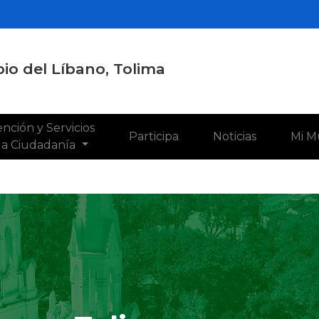
io del Líbano, Tolima
nción y Servicios
Participa
Noticias
Mi M
 la Ciudadanía