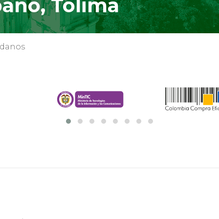
bano, Tolima
adanos