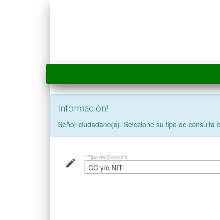
Información!
Señor ciudadano(a). Selecione su tipo de consulta e
* Tipo de Consulta
create
CC y/o NIT