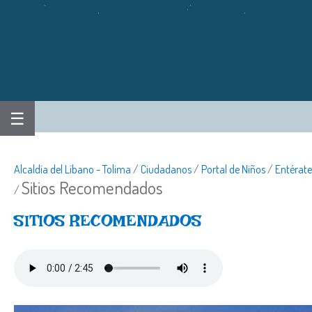
☰
Alcaldía del Líbano - Tolima
/
Ciudadanos
/
Portal de Niños
/
Entérate
Sitios Recomendados
/
​SITIOS R​ECOMENDADOS