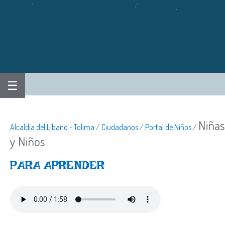
☰
Niñas
Alcaldía del Líbano - Tolima
/
Ciudadanos
/
Portal de Niños
/
y Niños
​PARA A​PRENDER