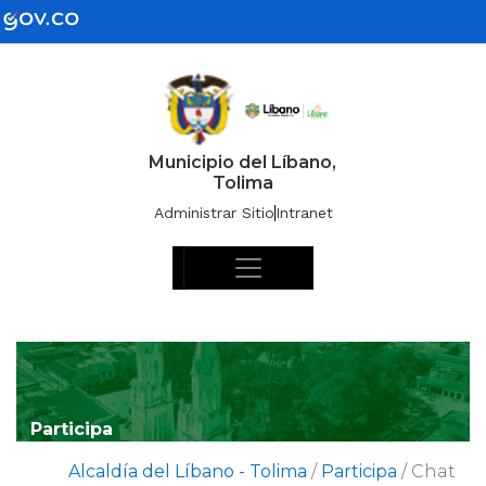
Municipio del Líbano,
Tolima
Administrar Sitio
Intranet
Participa
Alcaldía del Líbano - Tolima
/
Participa
/
Chat