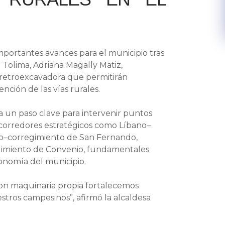
mportantes avances para el municipio tras
 Tolima, Adriana Magally Matiz,
retroexcavadora que permitirán
nción de las vías rurales.
a un paso clave para intervenir puntos
en corredores estratégicos como Líbano–
no–corregimiento de San Fernando,
gimiento de Convenio, fundamentales
conomía del municipio.
 Con maquinaria propia fortalecemos
tros campesinos”, afirmó la alcaldesa