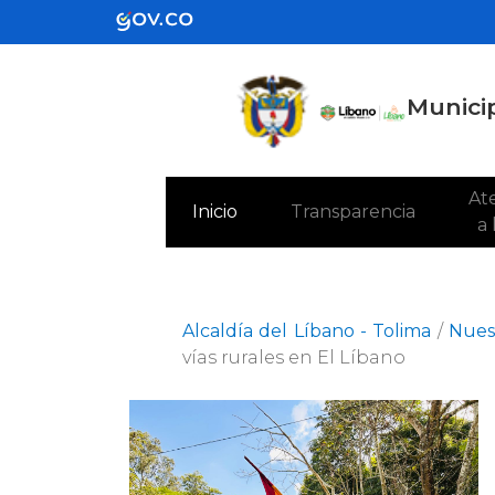
Municip
Ate
(current)
Inicio
Transparencia
a
Alcaldía del Líbano - Tolima
/
Nuest
vías rurales en El Líbano