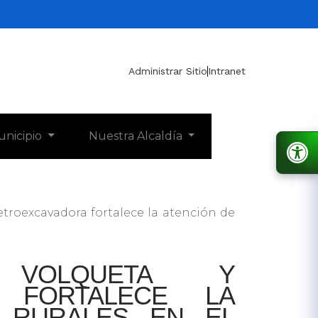
Administrar Sitio
Intranet
unicipio
Nuestra Alcaldía
etroexcavadora fortalece la atención de
VOLQUETA Y
A FORTALECE LA
S RURALES EN EL