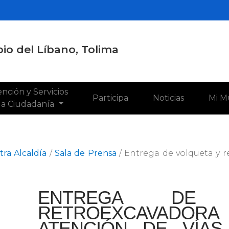
io del Líbano, Tolima
nción y Servicios
Participa
Noticias
Mi M
 la Ciudadanía
ra Alcaldía
/
Sala de Prensa
/
Entrega de volqueta y r
ENTREGA DE 
RETROEXCAVADOR
ATENCIÓN DE VÍA