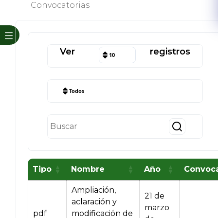
Convocatorias
Ver
registros
10
Todos
Tipo
Nombre
Año
Convoca
Ampliación,
21 de
aclaración y
marzo
pdf
modificación de