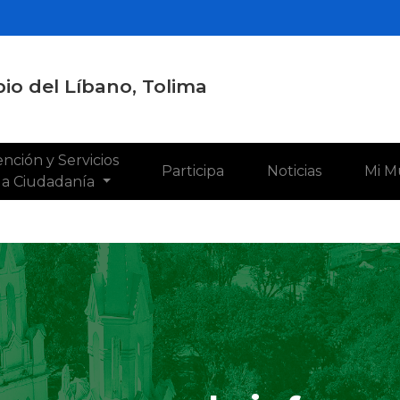
io del Líbano, Tolima
nción y Servicios
Participa
Noticias
Mi M
 la Ciudadanía