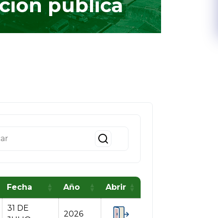
ción pública
Fecha
Año
Abrir
31 DE
2026