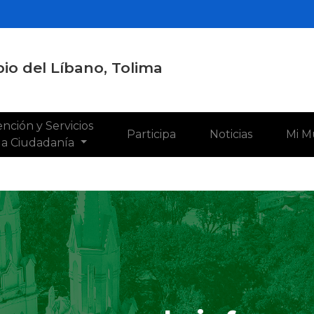
io del Líbano, Tolima
nción y Servicios
Participa
Noticias
Mi M
 la Ciudadanía